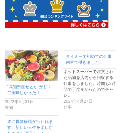
タイミーで初めての仕事
内容で働きました。
ネットスーパーで注文され
た品物を店内から回収する
仕事をしました。時間も3時
“高知県産せとか”が甘く
間で丁度良かったのでチャ
て美味しかった！
レ…
2024年4月27日
2022年3月31日
仕事
果物
遂に骨髄移植が行われま
す。新しい人生を楽しむ