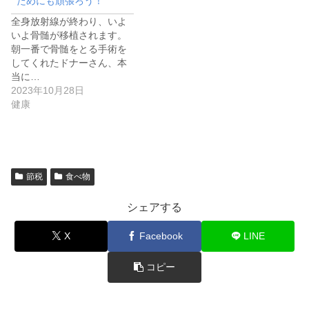
ためにも頑張ろう！
全身放射線が終わり、いよ
いよ骨髄が移植されます。
朝一番で骨髄をとる手術を
してくれたドナーさん、本
当に…
2023年10月28日
健康
節税
食べ物
シェアする
X
Facebook
LINE
コピー