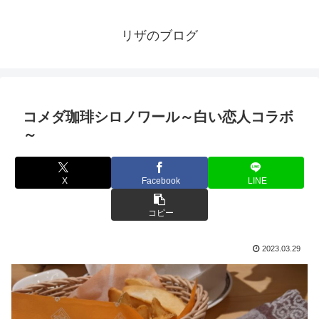
リザのブログ
コメダ珈琲シロノワール～白い恋人コラボ
～
X
Facebook
LINE
コピー
2023.03.29