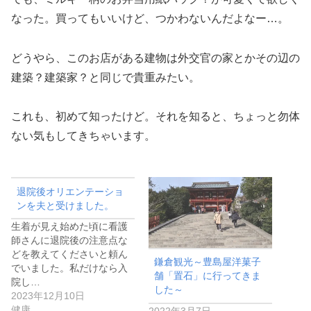
なった。買ってもいいけど、つかわないんだよなー…。
どうやら、このお店がある建物は外交官の家とかその辺の
建築？建築家？と同じで貴重みたい。
これも、初めて知ったけど。それを知ると、ちょっと勿体
ない気もしてきちゃいます。
退院後オリエンテーショ
ンを夫と受けました。
生着が見え始めた頃に看護
師さんに退院後の注意点な
どを教えてくださいと頼ん
鎌倉観光～豊島屋洋菓子
でいました。私だけなら入
舗「置石」に行ってきま
院し…
した～
2023年12月10日
健康
2022年3月7日