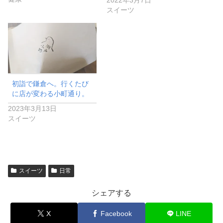
スイーツ
初詣で鎌倉へ。行くたび
に店が変わる小町通り。
2023年3月13日
スイーツ
スイーツ
日常
シェアする
X
Facebook
LINE