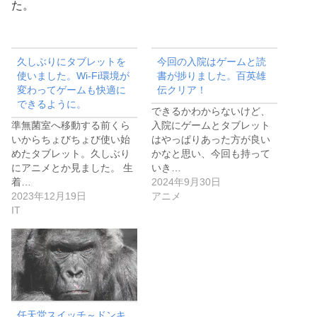
た。
久しぶりにタブレットを
今回の入院はゲームと読
使いました。Wi-Fi環境が
書が捗りました。百英雄
変わってゲームも快適に
伝クリア！
できるように。
できるかわからないけど、
準無菌室へ移動する前くら
入院にゲームとタブレット
いからちょびちょび使い始
はやっぱりあった方が良い
めたタブレット。久しぶり
かなと思い、今回も持って
にアニメとか見ました。 生
いき…
着…
2024年9月30日
2023年12月19日
アニメ
IT
任天堂スイッチ～ドンキ