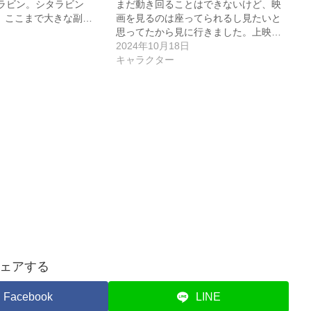
ラビン。シタラビン
まだ動き回ることはできないけど、映
。 ここまで大きな副…
画を見るのは座ってられるし見たいと
思ってたから見に行きました。上映…
2024年10月18日
キャラクター
ェアする
Facebook
LINE