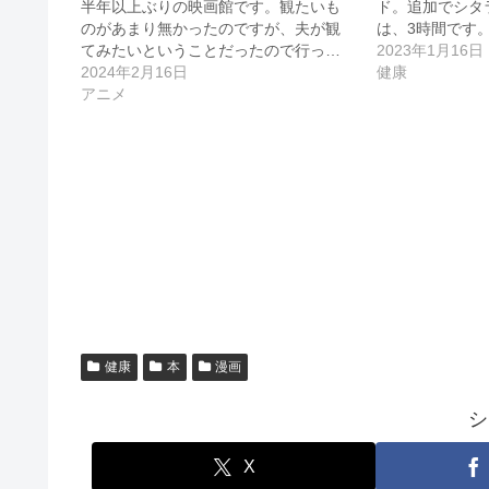
半年以上ぶりの映画館です。観たいも
ド。追加でシタ
のがあまり無かったのですが、夫が観
は、3時間です
てみたいということだったので行っ…
2023年1月16日
2024年2月16日
健康
アニメ
健康
本
漫画
シ
X