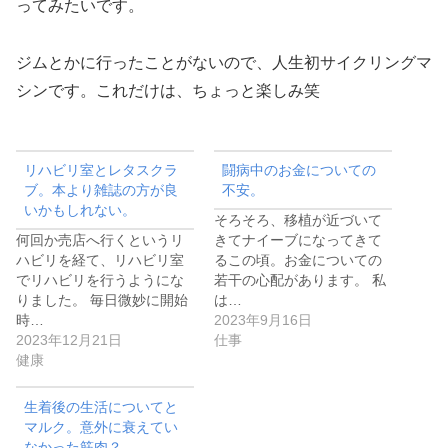
ってみたいです。
ジムとかに行ったことがないので、人生初サイクリングマ
シンです。これだけは、ちょっと楽しみ笑
リハビリ室とレタスクラ
闘病中のお金についての
ブ。本より雑誌の方が良
不安。
いかもしれない。
そろそろ、移植が近づいて
何回か売店へ行くというリ
きてナイーブになってきて
ハビリを経て、リハビリ室
るこの頃。お金についての
でリハビリを行うようにな
若干の心配があります。 私
りました。 毎日微妙に開始
は…
時…
2023年9月16日
2023年12月21日
仕事
健康
生着後の生活についてと
マルク。意外に衰えてい
なかった筋肉？