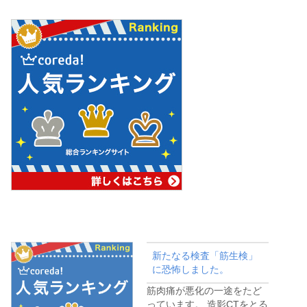
新たなる検査「筋生検」
に恐怖しました。
筋肉痛が悪化の一途をたど
っています。 造影CTをとる