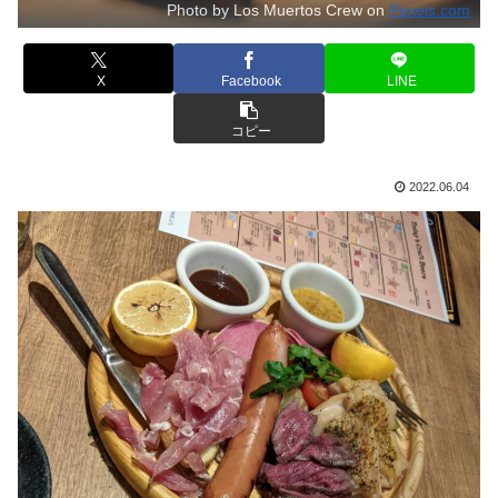
Photo by Los Muertos Crew on
Pexels.com
X
Facebook
LINE
コピー
2022.06.04