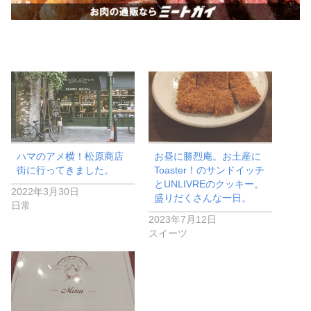
ハマのアメ横！松原商店
お昼に勝烈庵。お土産に
街に行ってきました。
Toaster！のサンドイッチ
とUNLIVREのクッキー。
2022年3月30日
盛りだくさんな一日。
日常
2023年7月12日
スイーツ