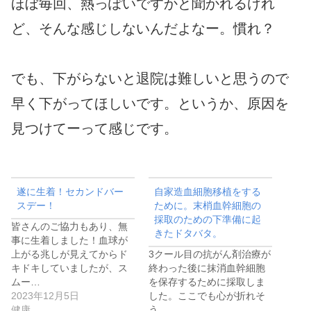
ほぼ毎回、熱っぽいですかと聞かれるけれ
ど、そんな感じしないんだよなー。慣れ？
でも、下がらないと退院は難しいと思うので
早く下がってほしいです。というか、原因を
見つけてーって感じです。
遂に生着！セカンドバー
自家造血細胞移植をする
スデー！
ために。末梢血幹細胞の
採取のための下準備に起
皆さんのご協力もあり、無
きたドタバタ。
事に生着しました！血球が
上がる兆しが見えてからド
3クール目の抗がん剤治療が
キドキしていましたが、ス
終わった後に抹消血幹細胞
ムー…
を保存するために採取しま
2023年12月5日
した。ここでも心が折れそ
健康
う…