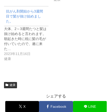
抗がん剤開始から3週間
目で髪が抜け始めまし
た。
大体、2～3週間たつと髪は
抜け始めると言われます。
朝起きた時に枕に髪の毛が
付いていたので、遂に来
た…
2023年11月16日
健康
健康
シェアする
X
Facebook
LINE