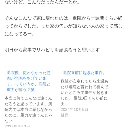
ないけど、こんなだったんだーとか。
そんなこんなで家に戻れたのは、退院から一週間くらい経
ってからでした。また家の匂いが知らない人の家って感じ
になってるー。
明日から家事でリハビリを頑張ろうと思います！
退院後、使わなかった筋
退院直前に起きた事件。
肉が悲鳴をあげていま
数値が安定してたら来週あ
す。っていうか、病院と
たり退院と言われて喜んで
重力が違う？笑
いたところで事件が起きま
本当に何でこんなに違うん
した。 退院3日くらい前に
だろうと思っています。病
夫…
院内では本当に感じなかっ
2024年10月5日
たのに。重力が違うんじゃ
健康
ない…
2023年3月3日