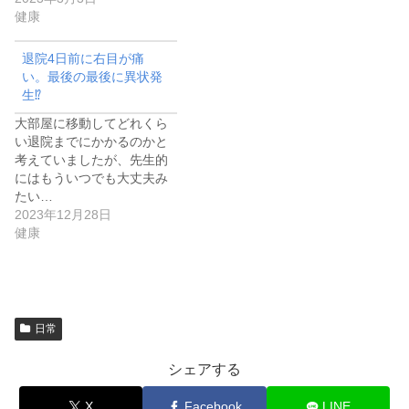
健康
退院4日前に右目が痛
い。最後の最後に異状発
生⁉
大部屋に移動してどれくら
い退院までにかかるのかと
考えていましたが、先生的
にはもういつでも大丈夫み
たい…
2023年12月28日
健康
日常
シェアする
X
Facebook
LINE