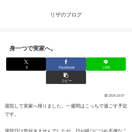
リザのブログ
身一つで実家へ。
X
Facebook
LINE
コピー
2024.10.07
退院して実家へ帰りました。一週間はこっちで過ごす予定
です。
退院日は気付きませんでしたが、日が経つにつれ不便なこ