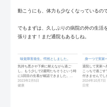
動こうにも、体力も少なくなっているの
でもまずは、久しぶりの病院の外の生活
張ります！まだ通院もあるしね。
味覚障害発生。愕然としました。
身一つで実家
気持ち悪さや下痢に耐えながら過ご
退院して実家へ
し、もう少しで2週間たちそうという時
こっちで過ごす
に1回目の生着が確認できました。…
付きませんでし
2023年2月5日
2024年10月7日
健康
日常