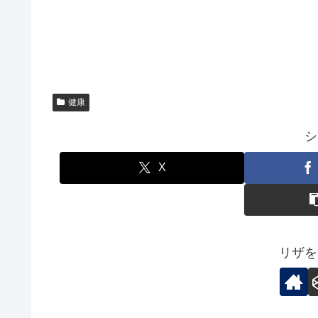
健康
シ
X
リザを