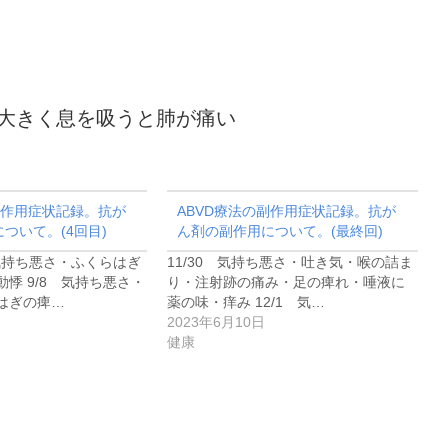
・大きく息を吸うと肺が痛い
副作用症状記録。抗が
ABVD療法の副作用症状記録。抗が
ついて。(4回目)
ん剤の副作用について。(最終回)
気持ち悪さ・ふくらはぎ
11/30 気持ち悪さ・吐き気・喉の詰ま
悸 9/8 気持ち悪さ・
り・注射跡の痛み・足の痺れ・唾液に
はぎの痺…
薬の味・痒み 12/1 気…
2023年6月10日
健康