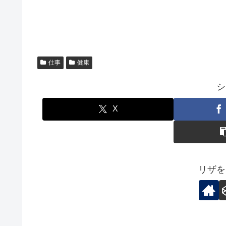
仕事
健康
シ
X
リザを