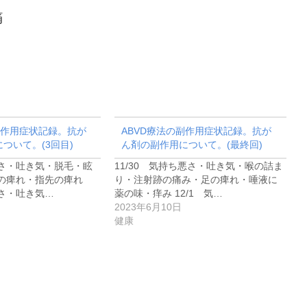
痛
副作用症状記録。抗が
ABVD療法の副作用症状記録。抗が
ついて。(3回目)
ん剤の副作用について。(最終回)
悪さ・吐き気・脱毛・眩
11/30 気持ち悪さ・吐き気・喉の詰ま
の痺れ・指先の痺れ
り・注射跡の痛み・足の痺れ・唾液に
悪さ・吐き気…
薬の味・痒み 12/1 気…
2023年6月10日
健康