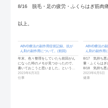
8/16 脱毛・足の疲労・ふくらはぎ筋肉
以上。
ABVD療法の副作用症状記録。抗が
ABVD療法の
ん剤の副作用について。(初回)
ん剤の副作用に
年末、色々整理をしていたら前回がん
8/17 気持ち
になった時のメモが見つかったので、
暈・ふくらはぎ
書いておこうと思いました。という…
8/18 気持ち
2023年6月3日
2023年6月5日
仕事
健康