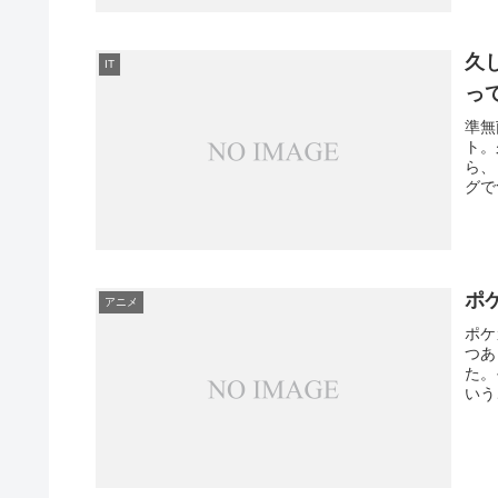
久
IT
っ
準無
ト。
ら、
グで
ポ
アニメ
ポケ
つあ
た。
いう