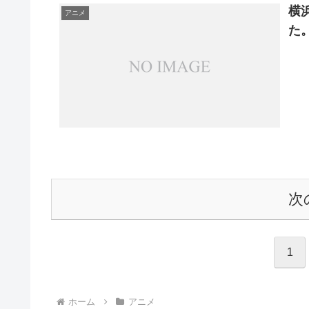
横
アニメ
た
次
1
ホーム
アニメ