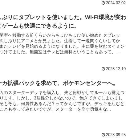
2024.02.02
しぶりにタブレットを使いました。Wi-Fi環境が変わ
てゲームも快適にできるように。
菌室へ移動する前くらいからちょびちょび使い始めたタブレッ
久しぶりにアニメとか見ました。生着して一週間くらいしてか
またテレビを見始めるようになりました。主に薬を飲むタイミン
つけてました。無菌室はテレビは無料ということもあって、...
2023.12.19
ケカ拡張パックを求めて、ポケモンセンターへ。
カのスターターデッキを購入し、夫と何戦かしてルールも覚えつ
ります。しかし、3属性分しかないので、飽きてきてしまいまし
そもそも、何属性あるんだ？ってかんじですが。デッキを組むと
こともやってみたいですが、スターターを崩す勇気もな...
2023.09.25