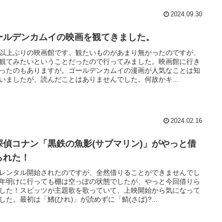
2024.09.30
ールデンカムイの映画を観てきました。
以上ぶりの映画館です。観たいものがあまり無かったのですが、
観てみたいということだったので行ってみました。映画館に行き
ったのもありますが。ゴールデンカムイの漫画が人気なことは知
いましたが、読んだことはありませんでした。何故かキ...
2024.02.16
探偵コナン「黒鉄の魚影(サブマリン)」がやっと借
られた！
レンタル開始されたのですが、全然借りることができませんでし
年明けに行っても棚は空っぽの状態でしたが、やっと今回借りら
した！スピッツが主題歌を歌っていて、上映開始から気になって
した。最初は「鰭(ひれ)」が読めずに「鯖(さば)?...