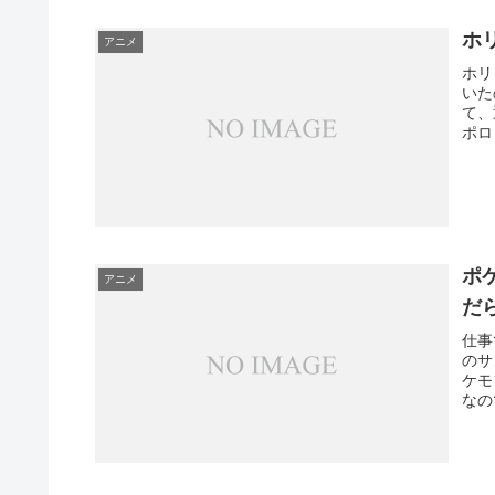
ホ
アニメ
ホリ
いた
て、
ポロ
ポ
アニメ
だ
仕事
のサ
ケモ
なの