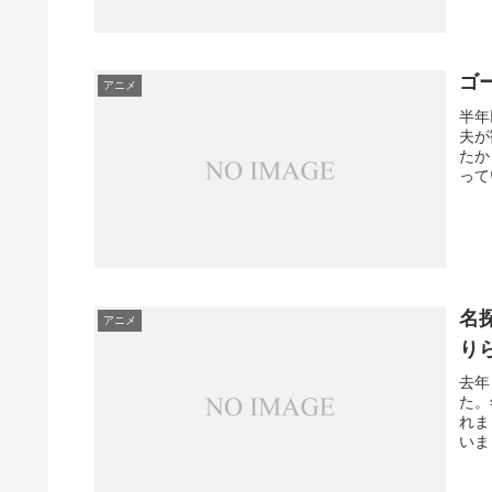
ゴ
アニメ
半年
夫が
たか
って
名
アニメ
り
去年
た。
れま
いま