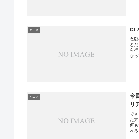
C
アニメ
念願
とだ
ら行
なっ
今
アニメ
リ
でき
た方
何も
れる