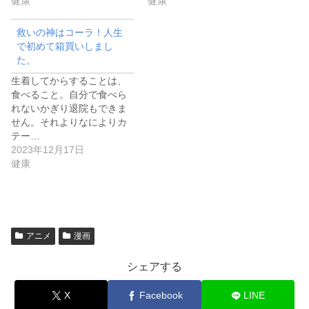
健康
健康
救いの神はコーラ！人生
で初めて箱買いしまし
た。
生着してからすることは、
食べること。自分で食べら
れないかぎり退院もできま
せん。それよりなによりカ
テー…
2023年12月17日
健康
アニメ
漫画
シェアする
X
Facebook
LINE