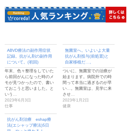
ABVD療法の副作用症状
無菌室へ。いよいよ大量
記録。抗がん剤の副作用
抗がん剤投与(前処置)と
について。(初回)
自家移植だ…。
年末、色々整理をしていた
ついに、無菌室での治療が
ら前回がんになった時のメ
始まります。病院外での時
モが見つかったので、書い
間って本当に過ぎるのが早
ておこうと思いました。と
い…。無菌室は、見学に来
いう…
させ…
2023年6月3日
2023年1月2日
仕事
健康
抗がん剤治療 eshap療
法(エシャップ療法)5日