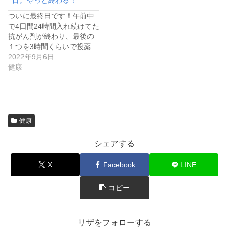
目。やっと終わる！
ついに最終日です！午前中
で4日間24時間入れ続けてた
抗がん剤が終わり、最後の
１つを3時間くらいで投薬…
2022年9月6日
健康
健康
シェアする
X
Facebook
LINE
コピー
リザをフォローする