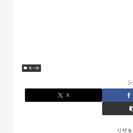
食べ物
シ
X
リザを