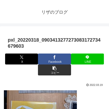
リザのブログ
pxl_20220318_0903413277273083172734
679603
X
Facebook
LINE
コピー
2022.03.19