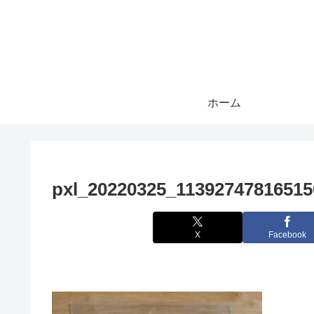
ホーム
pxl_20220325_1139274781651
X
Facebook