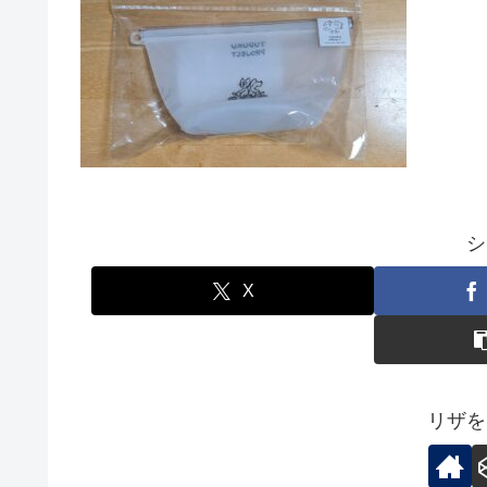
シ
X
リザを