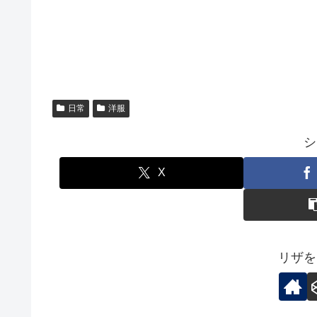
日常
洋服
シ
X
リザを