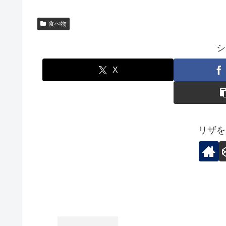
食べ物
シ
X
リザを