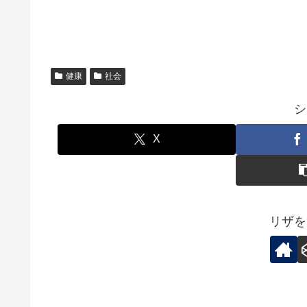
健康
社会
シ
X
リザを