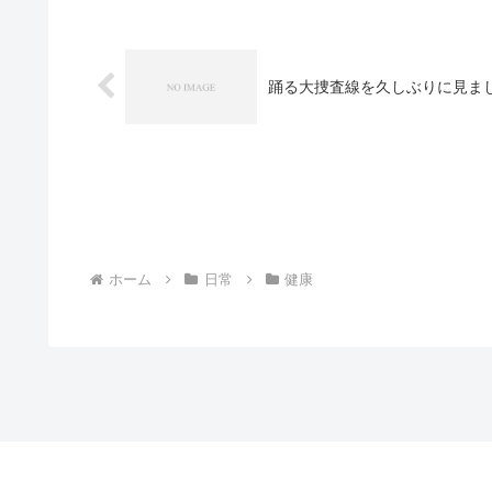
踊る大捜査線を久しぶりに見ま
ホーム
日常
健康